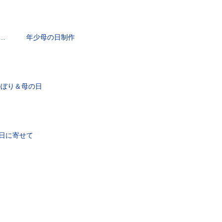
こめて… 年少母の日制作
のぼり＆母の日
の日に寄せて