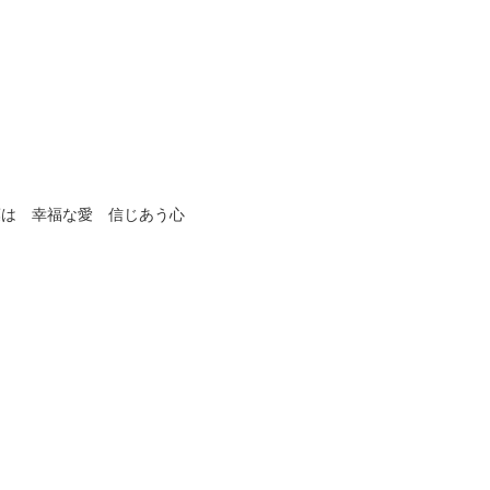
葉は 幸福な愛 信じあう心