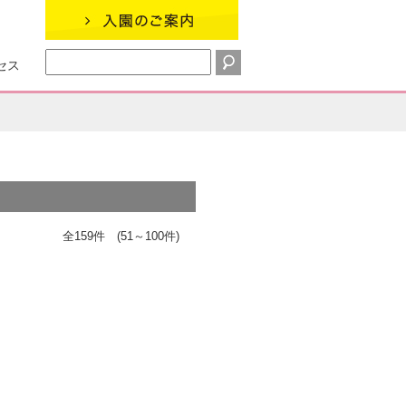
セス
全159件 (51～100件)