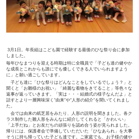
3月1日。年長組はこども園で経験する最後のひな祭り会に参加
しました。
毎年ひなまつりを迎える時期は特に全職員で「子ども達の健やか
な成長とこれからも誰にでも優しくできる人でいられますよう
に」と願い過ごしています。
子ども達に「ひな祭りはどんなことをしているでしょう？」と
聞くと「お雛様のお祝い」「綺麗な着物をきてること」等色々な
返事が返っていきます。「実は・・・結婚式の様子なんだよ」と
話すとより一層興味深く”由来”や”人形の紹介”を聞いてくれまし
た。
会では由来の紙芝居をみたり、人形の説明を聞きました。各ク
ラス制作した雛人形をみんなに紹介してくれると「かわいい」
「上手だね」とお友だちの頑張りを認め合う姿が見られました。
帰りには、保護者会で準備していただいた「ひなあられ」を大事
そうに持ち帰っていた子ども達です。ご家庭でも、お子様の健や