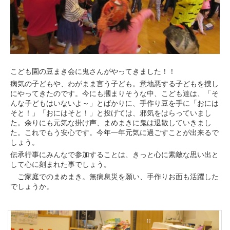
こども園の豆まき会に鬼さんがやってきました！！
病気の子どもや、わがまま言う子ども。意地悪する子どもを捜し
にやってきたのです。今にも摑まりそうな中、こども達は、「そ
んな子どもはいないよ～」とばかりに、手作り豆を手に「おには
そと！」「おにはそと！」と投げては、邪気をはらっていまし
た。余りにも元気な掛け声、まめまきに鬼は退散していきまし
た。これでもう安心です。今年一年元気に過ごすことが出来るで
しょう。
伝承行事にみんなで参加することは、きっと心に素敵な思い出と
して心に刻まれた事でしょう。
ご家庭でのまめまき。無病息災を願い、手作りお面も活躍した
でしょうか。