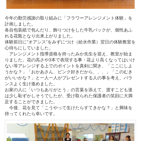
今年の勤労感謝の取り組みに「フラワーアレンジメント体験」を
計画しました。
各自包装紙で包んだり、飾りつけをした牛乳パックが、個性あふ
れる花瓶となり出来上がりました。
体験前日に”オアシス”をみずにつけ（給水作業）翌日の体験教室を
心待ちにしていました。
アレンジメント指導資格を持ったみか先生を迎え、教室が始ま
りました。花の高さや3本で表現する事・花より高くなってはいけ
ない等アレンジする上でのポイントを真剣に聞き、「ここにしよ
うかな？」「おかあさん、ピンク好きだから、、、」「このむき
がいいかな？」と一人一人がプレゼントする人の事を考え、バラ
ンスよく生け進めました。
お家の人に「いつもありがとう」の言葉を添えて、渡すこども達
は少し恥ずかしそうでしたが、受け取られた保護者の笑顔に大満
足することができました。
今後、花を見て「こうやって生けたらすてきかな？」と興味を
持ってくれたら幸いです。