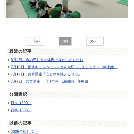
←前へ
784
次へ→
最近の記事
8月4日 命の守り方を体現できたこどもたち
7月18日 節水キャンペーン～水を大切にしましょう～（年中組）
7月17日 共育講座『心と体を整えるヨガ』
7月7日 共育講座 「Family English」年中組
分類選択
日々（390）
行事（383）
以前の記事
2026年8月（1）