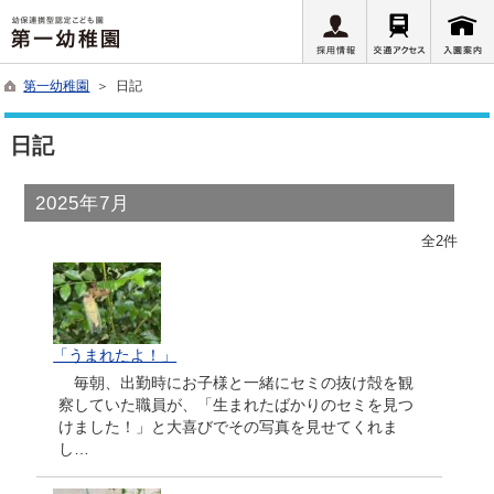
第一幼稚園
＞ 日記
日記
2025年7月
全2件
「うまれたよ！」
毎朝、出勤時にお子様と一緒にセミの抜け殻を観
察していた職員が、「生まれたばかりのセミを見つ
けました！」と大喜びでその写真を見せてくれま
し…