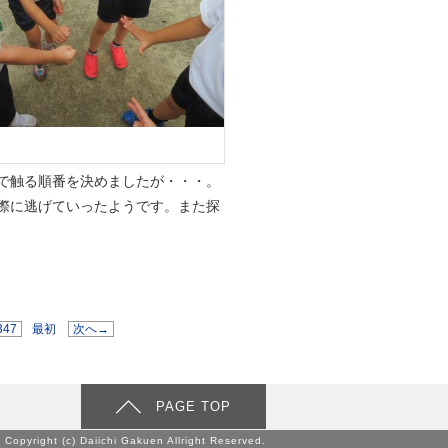
で触る順番を決めましたが・・・。
際に逃げていったようです。また探
347
最初
次へ→
PAGE TOP
Copyright (c) Daiichi Gakuen Allright Reserved.