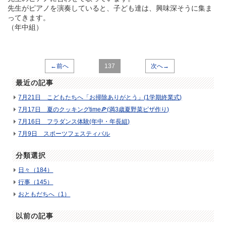
先生がピアノを演奏していると、子ども達は、興味深そうに集ま
ってきます。
（年中組）
←前へ
137
次へ→
最近の記事
7月21日 こどもたちへ「お掃除ありがとう」(1学期終業式)
7月17日 夏のクッキングtime🍕(満3歳夏野菜ピザ作り)
7月16日 フラダンス体験(年中・年長組)
7月9日 スポーツフェスティバル
分類選択
日々（184）
行事（145）
おともだちへ（1）
以前の記事