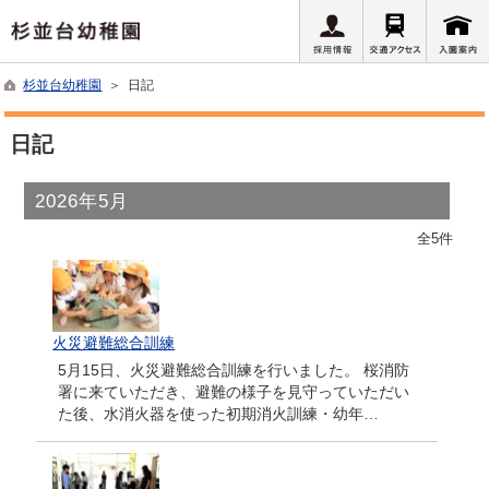
杉並台幼稚園
＞ 日記
日記
2026年5月
全5件
火災避難総合訓練
5月15日、火災避難総合訓練を行いました。 桜消防
署に来ていただき、避難の様子を見守っていただい
た後、水消火器を使った初期消火訓練・幼年…