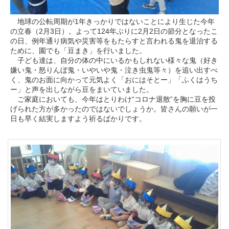
地球の公転周期が1年きっかりではないことにより生じた今年
の立春（2月3日）。よって124年ぶりに2月2日の節分となったこ
の日、例年通り病気や災害等をもたらすと言われる鬼を退治する
ために、園でも「豆まき」を行いました。
子ども達は、自分の体の中にいるかもしれない様々な鬼（好き
嫌い鬼・怒りんぼ鬼・いやいや鬼・泣き虫鬼等々）を追い出すべ
く、鬼のお面に向かって元気よく「おにはそとー」「ふくはうち
ー」と声を出しながら豆をまいていました。
ご家庭においても、今年はとりわけ“コロナ退散”を胸に豆を投
げられた方が多かったのではないでしょうか。皆さんの願いが一
日も早く結実しますよう祈るばかりです。