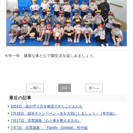
今
年一年、健康な体と心で園生活を楽しみましょう。
←前へ
302
次へ→
最近の記事
8月4日 命の守り方を体現できたこどもたち
7月18日 節水キャンペーン～水を大切にしましょう～（年中組）
7月17日 共育講座『心と体を整えるヨガ』
7月7日 共育講座 「Family English」年中組