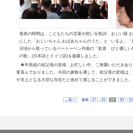
発表の時間は、こどもたちの言葉や想いを歌詞
おじい様 
にした「おじいちゃん おばあちゃんのうた」と
いるよ」「
日頃から歌っているベートーベン作曲の「歓喜
びと優しい
の歌」(日本語とドイツ語)を披露しました。
🍀年長組の祖父母の皆様、お忙しい中、ご来園いただきあり
変喜んでおりました。今回の参観を通して、祖父母の皆様は、
や支えとなる大切な存在だと改めて感じることができました。
←前へ
最新
27
28
29
30
3