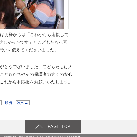
おばあ様からは「これからも応援して
嬉しかったです」とこどもたちへ喜
想いを伝えてくださいました。
がとうございました。こどもたちは大
こどもたちやその保護者の方々の安心
これからも応援をお願いいたします。
1
最初
次へ→
PAGE TOP
Copyright (c) Daiichi Gakuen Allright Reserved.