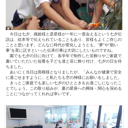
今日は七夕。織姫様と彦星様が一年に一度会えるという七夕伝
説は、絵本等で伝えられていることもあり、皆様もよくご存じの
ことと思います。どんなに時代が変化しようとも、“夢”や“願い
事”を星に託すといった伝承行事は大切にしたいものですね。
園でも七夕の日に向けて、各学年で制作した笹飾りやご家庭で
書いていただいた短冊を子ども達と笹に飾り付け、七夕の日を待
ちました。
あいにく当日は雨模様となりましたが、「みんなが健康で安全
に過ごせますように」と私たちも空の神様にお願いをしました。
きっとご家庭でも楽しい七夕のひとときをお過ごしになったこ
とでしょう。この取り組みが、夏の星座への興味・関心を深める
ことにつながってくれれば幸いです。