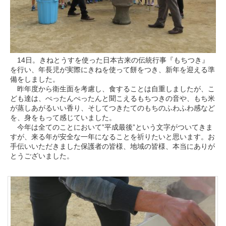
14日。きねとうすを使った日本古来の伝統行事『もちつき』
を行い、年長児が実際にきねを使って餅をつき、新年を迎える準
備をしました。
昨年度から衛生面を考慮し、食することは自重しましたが、こ
ども達は、ぺったんぺったんと聞こえるもちつきの音や、もち米
が蒸しあがるいい香り、そしてつきたてのもちのふわふわ感など
を、身をもって感じていました。
今年は全てのことにおいて”平成最後”という文字がついてきま
すが、来る年が安全な一年になることを祈りたいと思います。お
手伝いいただきました保護者の皆様、地域の皆様、本当にありが
とうございました。