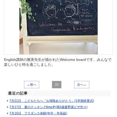
English講師の雅美先生が描かれたWelcome boardです。みんなで
楽しいひと時を過ごしました。
←前へ
33
次へ→
最近の記事
7月21日 こどもたちへ「お掃除ありがとう」(1学期終業式)
7月17日 夏のクッキングtime🍕(満3歳夏野菜ピザ作り)
7月16日 フラダンス体験(年中・年長組)