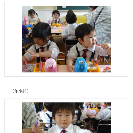
〈年少組〉