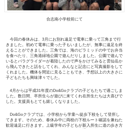
合志南小学校前にて
今回の春休みは、3月にお別れ遠足で電車に乗って三角まで行
きました。初めて電車に乗った子もいましたが、無事に遠足を終
えることができました。三角では、海のピラミッドの中でお弁当
を食べたり、三角港緑地公園で遊んだりしました。公園で遊んで
いるとパラグライダーが着陸したので声をかけてみると雲仙岳か
ら飛んできたと話をしてくれ、みんなと記念にと写真撮影をして
くれました。機体を間近に見ることもでき、予想以上の大きさに
子どもたちも興味津々でした。
4月からは平成31年度のDo&Goクラブの子どもたちで過ごしま
した。数日間、卒所生らが遊びに来てくれ在所生たちは大喜びで
した。支援員もとても嬉しくなりました。
Do&Goクラブでは、小学校から学童へ徒歩下校をして登所し
てきます。そのため、春休み中に両校の下校ルート確認を兼ねた
歓迎遠足に行きます。上級学年の子どもが新入所生に道の歩き方