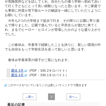
や危険箇所などを話してくれ、自分たちの通う学校へ初めて歩い
て行く子どもにとって良い経験になったと思います。※ご家庭で
も事前に何度か登下校ルートの確認を一緒にしていただくように
お願いしています。
今年も2つの小学校まで徒歩で行き、その帰りに公園に寄り遊
んで帰りました。公園で遊んでいると卒所生らが遊びに来てく
れ、まるでヒーロー・ヒロインが登場したかのような盛り上がり
でした。
この春休み、学童等で経験したことを誇りに、新しい環境の中
でも自信をもって学校生活を送って欲しいと思います。
春休み学童保育の様子がご覧になれます。
↓
通信 3月
（PDF：345.2キロバイト）
通信 4月
（PDF：336.1キロバイト）
このマークがついているリンクは新しいウィンドウで開きます
←前へ
3
次へ→
最近の記事