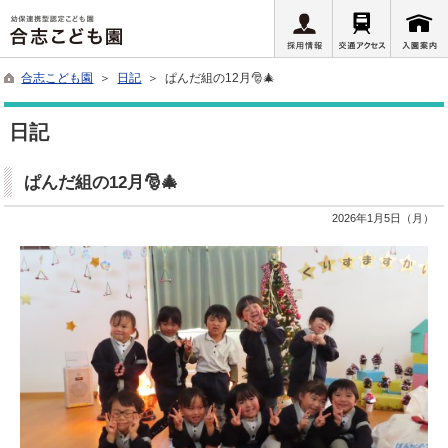
合志こども園
＞
日記
＞ ぱんだ組の12月🎅🎄
日記
ぱんだ組の12月🎅🎄
2026年1月5日（月）