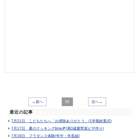
←前へ
85
次へ→
最近の記事
7月21日 こどもたちへ「お掃除ありがとう」(1学期終業式)
7月17日 夏のクッキングtime🍕(満3歳夏野菜ピザ作り)
7月16日 フラダンス体験(年中・年長組)