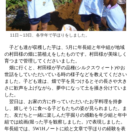
11日～13日、各学年で芋ほりをしました。
年長組と年中組が地域
子ども達が収穫した芋は、5月に
の村田様の畑に苗植えをしたものです。村田様が美味しく
育つまで管理してくださいました。
畑に行くと、村田様が芋の品種
シルクスウィート
やお
(
)
世話をしていただいている時の様子などを教えてください
ました。子ども達は、畑で芋を見つけるとその長さや大き
さに歓声を上げながら、夢中になって土を掻き分けていま
した。
翌日は、お家の方に作っていただいたお芋料理を持参
し、嬉しそうに食べる子どもたちの姿が見られました。ま
た、友だちと一緒に楽しんだ芋掘りの感動を年少組と年中
組では絵画
堀った芋を観察しました。
で表現しました。
(
)
年長組では、
ノートに絵と文章で芋ほりの経験を表
5W1H