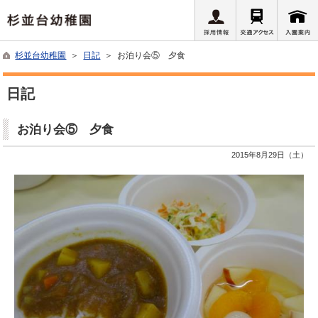
杉並台幼稚園
＞
日記
＞ お泊り会⑤ 夕食
日記
お泊り会⑤ 夕食
2015年8月29日（土）