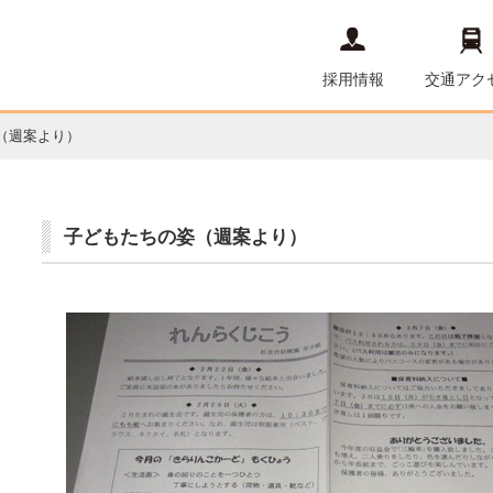
採用情報
交通アク
（週案より）
子どもたちの姿（週案より）