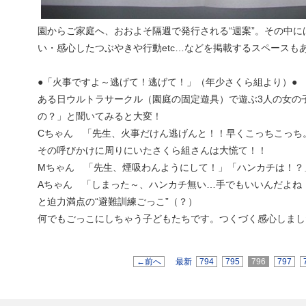
園からご家庭へ、おおよそ隔週で発行される“週案”。その中
い・感心したつぶやきや行動etc…などを掲載するスペースも
●「火事ですよ～逃げて！逃げて！」（年少さくら組より）●
ある日ウルトラサークル（園庭の固定遊具）で遊ぶ3人の女の
の？」と聞いてみると大変！
Cちゃん 「先生、火事だけん逃げんと！！早くこっちこっち
その呼びかけに周りにいたさくら組さんは大慌て！！
Mちゃん 「先生、煙吸わんようにして！」「ハンカチは！？
Aちゃん 「しまった～、ハンカチ無い…手でもいいんだよね
と迫力満点の“避難訓練ごっこ”（？）
何でもごっこにしちゃう子どもたちです。つくづく感心しまし
←前へ
最新
794
795
796
797