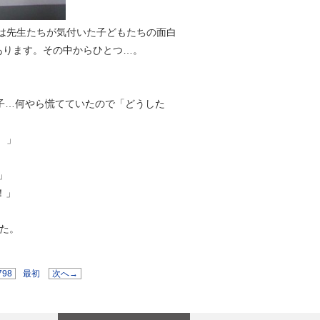
には先生たちが気付いた子どもたちの面白
あります。その中からひとつ…。
子…何やら慌てていたので「どうした
。」
」
！」
た。
798
最初
次へ→