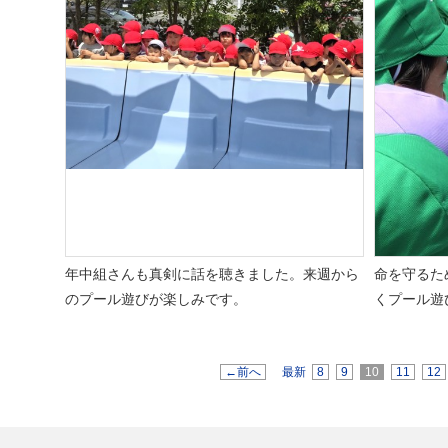
年中組さんも真剣に話を聴きました。来週から
命を守るた
のプール遊びが楽しみです。
くプール遊
←前へ
最新
8
9
10
11
12