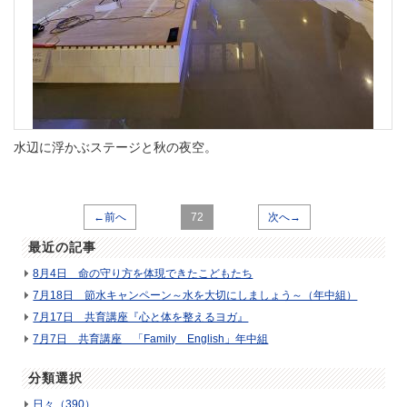
水辺に浮かぶステージと秋の夜空。
←前へ
72
次へ→
最近の記事
8月4日 命の守り方を体現できたこどもたち
7月18日 節水キャンペーン～水を大切にしましょう～（年中組）
7月17日 共育講座『心と体を整えるヨガ』
7月7日 共育講座 「Family English」年中組
分類選択
日々（390）