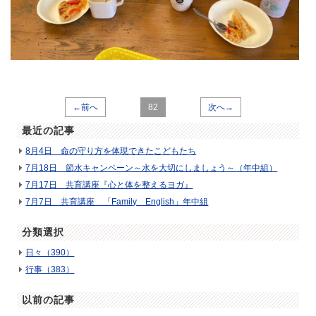
←前へ
82
次へ→
最近の記事
8月4日 命の守り方を体現できたこどもたち
7月18日 節水キャンペーン～水を大切にしましょう～（年中組）
7月17日 共育講座『心と体を整えるヨガ』
7月7日 共育講座 「Family English」年中組
分類選択
日々（390）
行事（383）
以前の記事