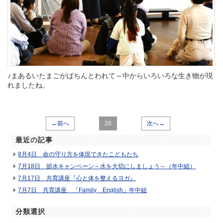
♪まあるいたまごがぱちんとわれて～中からいろいろな生き物が現
れましたね。
←前へ
26
次へ→
最近の記事
8月4日 命の守り方を体現できたこどもたち
7月18日 節水キャンペーン～水を大切にしましょう～（年中組）
7月17日 共育講座『心と体を整えるヨガ』
7月7日 共育講座 「Family English」年中組
分類選択