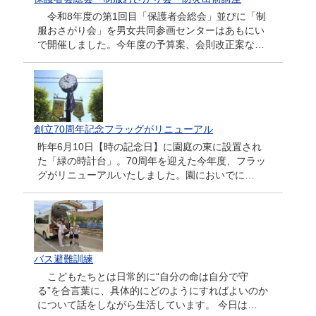
令和8年度の第1回目「保護者会総会」並びに「制
服おさがり会」を男女共同参画センターはあもにい
で開催しました。今年度の予算案、会則改正案な…
創立70周年記念フラッグがリニューアル
昨年6月10日【時の記念日】に園庭の東に設置され
た「緑の時計台」。70周年を迎えた今年度、フラッ
グがリニューアルいたしました。園においでに…
バス避難訓練
こどもたちとは日常的に“自分の命は自分で守
る”を合言葉に、具体的にどのようにすればよいのか
について話をしながら生活しています。 今日は…