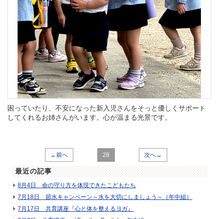
困っていたり、不安になった新入児さんをそっと優しくサポート
してくれるお姉さんがいます。心が温まる光景です。
←前へ
28
次へ→
最近の記事
8月4日 命の守り方を体現できたこどもたち
7月18日 節水キャンペーン～水を大切にしましょう～（年中組）
7月17日 共育講座『心と体を整えるヨガ』