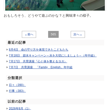
おもしろそう、どうやて遊ぶのかな？と興味津々の様子。
←前へ
565
次へ→
最近の記事
8月4日 命の守り方を体現できたこどもたち
7月18日 節水キャンペーン～水を大切にしましょう～（年中組）
7月17日 共育講座『心と体を整えるヨガ』
7月7日 共育講座 「Family English」年中組
分類選択
日々（390）
行事（383）
以前の記事
2026年8月（1）