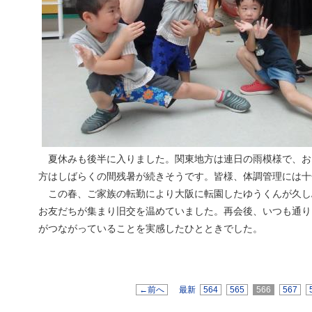
夏休みも後半に入りました。関東地方は連日の雨模様で、お
方はしばらくの間残暑が続きそうです。皆様、体調管理には十
この春、ご家族の転勤により大阪に転園したゆうくんが久し
お友だちが集まり旧交を温めていました。再会後、いつも通り
がつながっていることを実感したひとときでした。
←前へ
最新
564
565
566
567