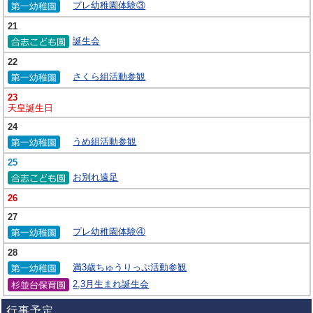
プレ幼稚園体験③
21
誕生会
22
さくら組活動参観
23
天皇誕生日
24
うめ組活動参観
25
お別れ遠足
26
27
プレ幼稚園体験④
28
満3歳ちゅうりっぷ活動参観
2,3月生まれ誕生会
行事予定