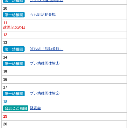
10
もも組活動参観
11
建国記念の日
12
13
ばら組「活動参観」
14
プレ幼稚園体験①
15
16
17
プレ幼稚園体験②
18
発表会
19
20