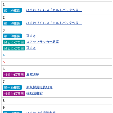
1
ひまわりくらぶ「キルトバッグ作り」
2
ひまわりくらぶ「キルトバッグ作り」
3
豆まき
ロアッソサッカー教室
豆まき
4
5
6
避難訓練
7
新規採用職員研修
移動図書館
8
9
ひまわり組活動参観