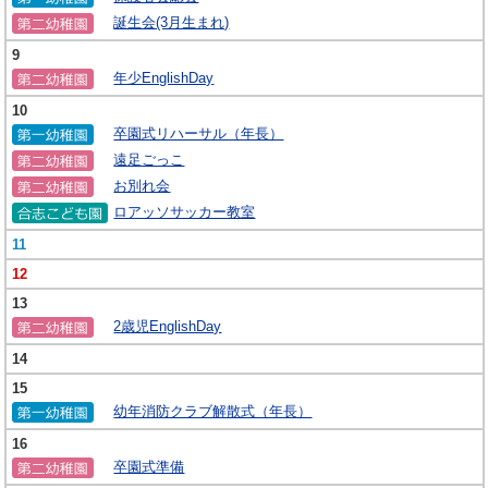
誕生会(3月生まれ)
9
年少EnglishDay
10
卒園式リハーサル（年長）
遠足ごっこ
お別れ会
ロアッソサッカー教室
11
12
13
2歳児EnglishDay
14
15
幼年消防クラブ解散式（年長）
16
卒園式準備