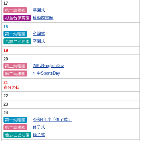
17
卒園式
移動図書館
18
卒園式
卒園式
19
20
2歳児EnglishDay
年中SportsDay
21
春分の日
22
23
24
令和4年度「修了式」
修了式
修了式