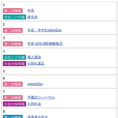
1
年長
誕生会
2
年長・年中EnglishDay
3
年長 幼年消防隊解散式
4
個人面談
お別れ遠足
5
6
sportsDay
7
卒園式リハーサル
お別れ会
8
保護者会総会