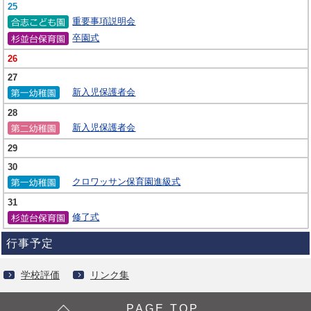
25
重要事項説明会
卒園式
26
27
新入児保護者会
28
新入児保護者会
29
30
クロワッサン保育園進級式
31
修了式
行事予定
学校評価
リンク集
PAGE TOP