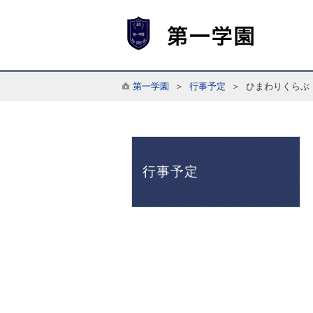
第一学園
＞
行事予定
＞ ひまわりくらぶ
行事予定