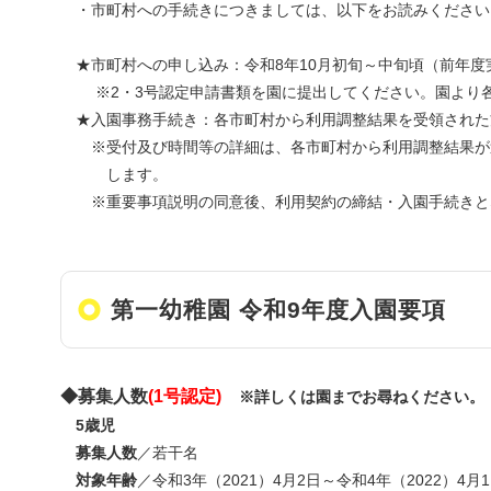
・市町村への手続きにつきましては、以下をお読みください
★市町村への申し込み：令和8年10月初旬～中旬頃（前年度
※2・3号認定申請書類を園に提出してください。園より各
★入園事務手続き：各市町村から利用調整結果を受領された
※受付及び時間等の詳細は、各市町村から利用調整結果が
します。
※重要事項説明の同意後、利用契約の締結・入園手続きと
第一幼稚園 令和9年度入園要項
◆募集人数
(1号認定)
※詳しくは園までお尋ねください。
5歳児
募集人数
／若干名
対象年齢
／令和3年（2021）4月2日～令和4年（2022）4月