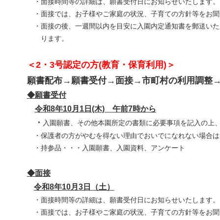
・面接時間等の詳細は、願書受付日にお知らせいたします。
・面接では、お子様やご家庭の状況、子育ての方針等をお聞
・面接の後、一週間以内を目安に入園内定通知書を郵送いた
ります。
＜2・3号認定の方(教育・保育利用)＞
願書配布→願書受付→
面接
→市町村の利用調整
◆願書受付
令和8年10月1日(木) 午前7時から
・
入園願書、その他本園所定の書類に必要事項を記入の上
・
保護者の方がやむを得ない理由でおいでになれない場合は
・
持参品・・・入園願書、入園資料、アンケート
◆面接
令和8年10月3日（土）
・面接時間等の詳細は、願書受付日にお知らせいたします。
・面接では、お子様やご家庭の状況、子育ての方針等をお聞