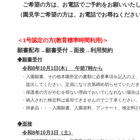
ご希望の方は、お電話で
ご予約をお願いいた
（園見学ご希望の方は、お電話でお尋ねくださ
＜1号認定の方(教育標準時間利用)＞
願書配布→願書受付→面接→利用契約
◆願書受付
令和8年10月1日(木） 午前7時から
・入園願書、その他本園所定の書類に必要事項を記入の上、
提出
してください。定員になり次第締め切らせていただき
・
保護者の方がやむを得ない理由でおいでになれない場合は
・
納入された検定料は返却できませんのでご了承ください。
・持参
品・・・入園願書、入園資料、アンケート、検定料
※前年度
◆面接
令和8年10月3日（土）