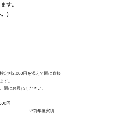
します。
い。）
検定料2,000円を添えて園に直接
ます。
、園にお尋ねください。
2,000円
実績