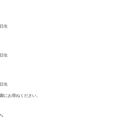
1日生
1日生
1日生
、園にお尋ねください。
い。