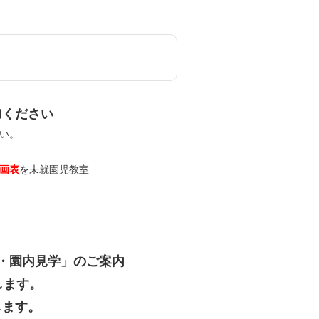
加ください
い。
画表
を未就園児教室
・園内見学」のご案内
します。
します。