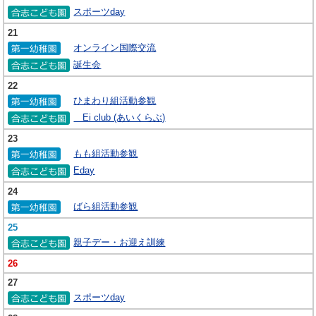
スポーツday
21
オンライン国際交流
誕生会
22
ひまわり組活動参観
Ei club (あいくらぶ)
23
もも組活動参観
Eday
24
ばら組活動参観
25
親子デー・お迎え訓練
26
27
スポーツday