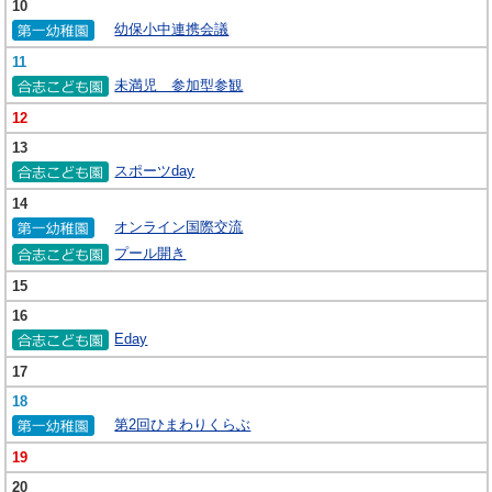
10
幼保小中連携会議
11
未満児 参加型参観
12
13
スポーツday
14
オンライン国際交流
プール開き
15
16
Eday
17
18
第2回ひまわりくらぶ
19
20