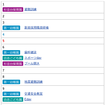
1
避難訓練
2
3
新規採用職員研修
4
5
6
歯科健診
スポーツday
プール開き
7
8
地震避難訓練
9
交通安全教室
Eday