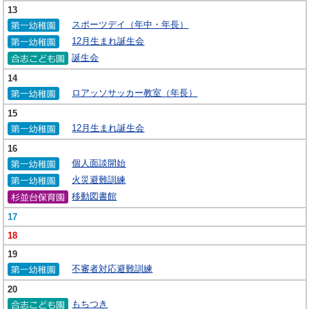
13
スポーツデイ（年中・年長）
12月生まれ誕生会
誕生会
14
ロアッソサッカー教室（年長）
15
12月生まれ誕生会
16
個人面談開始
火災避難訓練
移動図書館
17
18
19
不審者対応避難訓練
20
もちつき