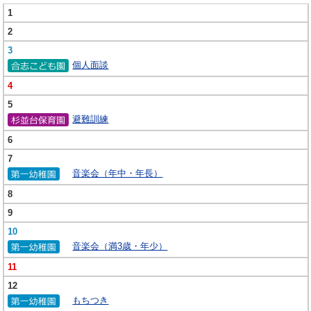
1
2
3
個人面談
4
5
避難訓練
6
7
音楽会（年中・年長）
8
9
10
音楽会（満3歳・年少）
11
12
もちつき