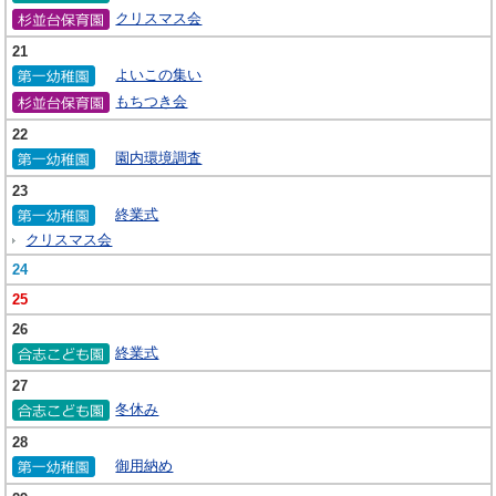
クリスマス会
21
よいこの集い
もちつき会
22
園内環境調査
23
終業式
クリスマス会
24
25
26
終業式
27
冬休み
28
御用納め