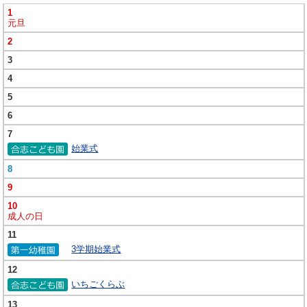
1
元旦
2
3
4
5
6
7
始業式
8
9
10
成人の日
11
3学期始業式
12
いちごくらぶ
13