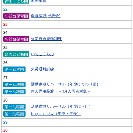
避難訓練
22
保育参観(発表会)
23
24
火災総合避難訓練
25
いちごくらぶ
26
火災避難訓練
27
活動参観リハーサル（年少ひまわり組）
新入児用品渡し～4月入園者対象～
28
活動参観リハーサル（年少ばら組）
English day（年中・年長）
29
30