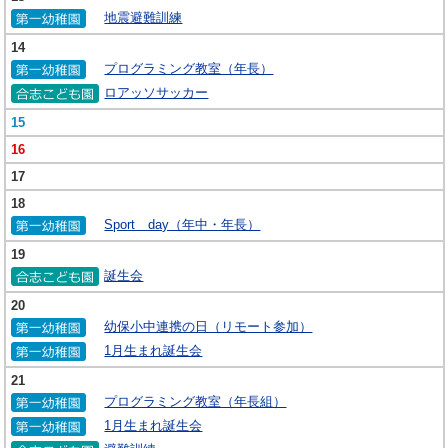
地震避難訓練
14
プログラミング教室（年長）
ロアッソサッカー
15
16
17
18
Sport day（年中・年長）
19
誕生会
20
幼保小中連携の日（リモート参加）
1月生まれ誕生会
21
プログラミング教室（年長組）
1月生まれ誕生会