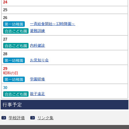
24
25
26
一斉給食開始～13時降園～
避難訓練
27
内科健診
28
お見知り会
29
昭和の日
学園研修
30
親子遠足
行事予定
学校評価
リンク集