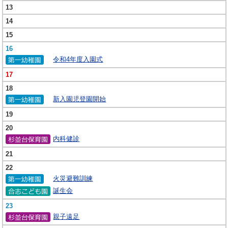
13
14
15
16
令和4年度入園式
17
18
新入園児登園開始
19
20
内科健診
21
22
火災避難訓練
誕生会
23
親子遠足