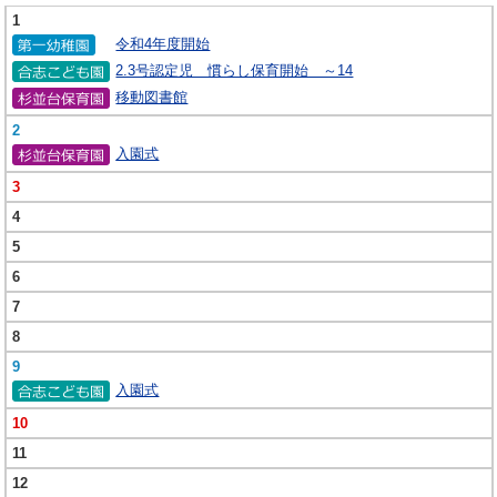
1
令和4年度開始
2.3号認定児 慣らし保育開始 ～14
移動図書館
2
入園式
3
4
5
6
7
8
9
入園式
10
11
12