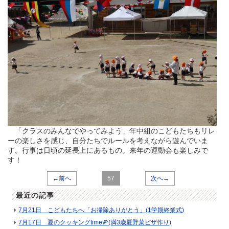
「クラスのみんなでやってみよう」年中組のこどもたちもリレ
ーの楽しさを感じ、自分たちでルールを考えながら遊んでいま
す。行事は日頃の延長上にあるもの。来年の運動会も楽しみで
す！
←前へ
57
次へ→
最近の記事
7月21日 こどもたちへ「お掃除ありがとう」(1学期終業式)
7月17日 夏のクッキングtime🍕(満3歳夏野菜ピザ作り)