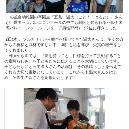
杉並台幼稚園の卒園生『五島 温大（ごとう はると）』さん
が、世界三大バレエコンクールの中でも難関と知られるバルナ国
際バレエコンクール（ジュニア男性部門）で2位に輝きました！
2日(木)、ブルガリアから熊本へ帰ってきた温大さんは、多くの方
からの祝福と取材で忙しい中、園にも足を運び、受賞の報告をし
てくれました。
日頃から園では、『夢を持つこと、目標を持って挑戦すること
の素晴らしさ』を子どもたちに伝えることを大切にしています。
子どもたちにとって温大さんの活躍は、その素晴らしさを伝えて
くれる大切な宝物となっています。これからも温大さんをはじ
め、卒園生の皆さんを応援いたします！