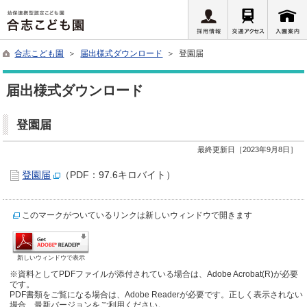
合志こども園
＞
届出様式ダウンロード
＞ 登園届
届出様式ダウンロード
登園届
最終更新日［2023年9月8日］
登園届
（PDF：97.6キロバイト）
このマークがついているリンクは新しいウィンドウで開きます
新しいウィンドウで表示
※資料としてPDFファイルが添付されている場合は、Adobe Acrobat(R)が必要
です。
PDF書類をご覧になる場合は、Adobe Readerが必要です。正しく表示されない
場合、最新バージョンをご利用ください。