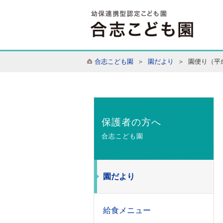
合志こども園
＞
園だより
＞ 園便り（平成
保護者の方へ
合志こども園
園だより
給食メニュー