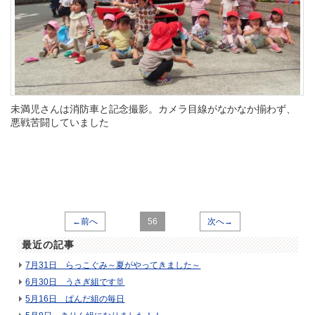
未満児さんは消防車と記念撮影。カメラ目線がなかなか揃わず、
悪戦苦闘していました
←前へ
56
次へ→
最近の記事
7月31日 らっこぐみ～夏がやってきました～
6月30日 うさぎ組です🐰
5月16日 ぱんだ組の毎日