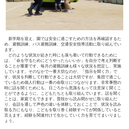
新学期を迎え、園では安全に過ごすための方法を再確認するた
め、避難訓練、バス避難訓練、交通安全指導活動に取り組んでい
ます。
どのような状況が起きた時にも落ち着いて行動できるために
は、「命を守るためにどうやったらいいか」を自分で考え判断す
ることが重要です。毎月の避難訓練も様々な状況を想定し、実施
しています。そのなかで一番大切なのが、「指示を聞く力」で
す。状況を判断して行動できることは大切ですが、集団で過ごし
ているため個人行動は一番の命取りにつながります。非常事態の
時に話を聞くためにも、日ごろから意識をもって注意深く聞くこ
とができるように、こどもたちとも取り組んでいます。話を聞く
ことは、家庭でもできます。普段から読み聞かせに取り組んだ
り、会話を通して声色の違いを体験しておくことで、状況を読み
取る力にもなり、こどもを取り巻く経験すべてが関係していると
言えます。経験を関連付けて生かしていく力を育ててまいりまし
ょう。