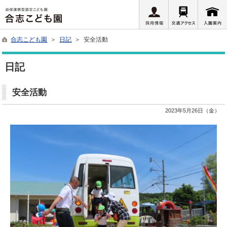
合志こども園
＞
日記
＞ 安全活動
日記
安全活動
2023年5月26日（金）