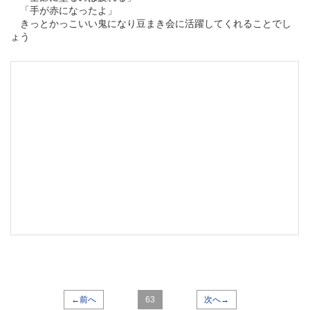
「手が赤になったよ」
きっとかっこいい鬼になり豆まき会に活躍してくれることでし
ょう
←前へ
63
次へ→