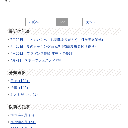
←前へ
122
次へ→
最近の記事
7月21日 こどもたちへ「お掃除ありがとう」(1学期終業式)
7月17日 夏のクッキングtime🍕(満3歳夏野菜ピザ作り)
7月16日 フラダンス体験(年中・年長組)
7月9日 スポーツフェスティバル
分類選択
日々（184）
行事（145）
おともだちへ（1）
以前の記事
2026年7月（6）
2026年6月（6）