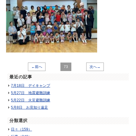
←前へ
73
次へ→
最近の記事
7月18日 デイキャンプ
5月27日 地震避難訓練
5月22日 火災避難訓練
5月8日 お見知り遠足
分類選択
日々（159）