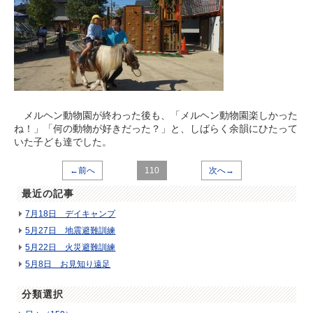
メルヘン動物園が終わった後も、「メルヘン動物園楽しかった
ね！」「何の動物が好きだった？」と、しばらく余韻にひたって
いた子ども達でした。
←前へ
110
次へ→
最近の記事
7月18日 デイキャンプ
5月27日 地震避難訓練
5月22日 火災避難訓練
5月8日 お見知り遠足
分類選択