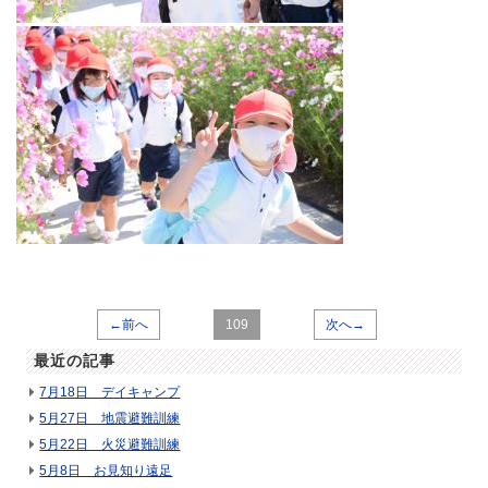
←前へ
109
次へ→
最近の記事
7月18日 デイキャンプ
5月27日 地震避難訓練
5月22日 火災避難訓練
5月8日 お見知り遠足