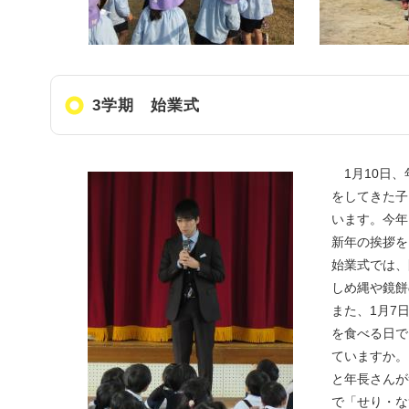
3学期 始業式
1月10日、
をしてきた子
います。今年
新年の挨拶を
始業式では、
しめ縄や鏡餅
また、1月7
を食べる日で
ていますか。
と年長さんが
で「せり・な