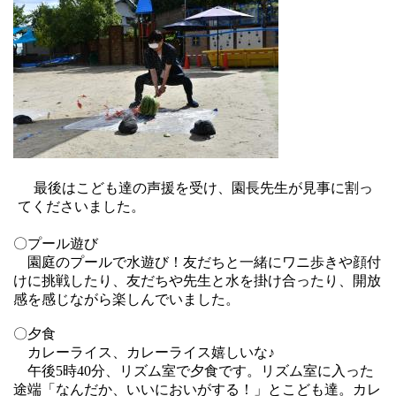
最後はこども達の声援を受け、園長先生が見事に割っ
てくださいました。
〇プール遊び
園庭のプールで水遊び！友だちと一緒にワニ歩きや顔付
けに挑戦したり、友だちや先生と水を掛け合ったり、開放
感を感じながら楽しんでいました。
〇夕食
カレーライス、カレーライス嬉しいな♪
午後
5
時
40
分、リズム室で夕食です。リズム室に入った
途端「なんだか、いいにおいがする！」とこども達。カレ