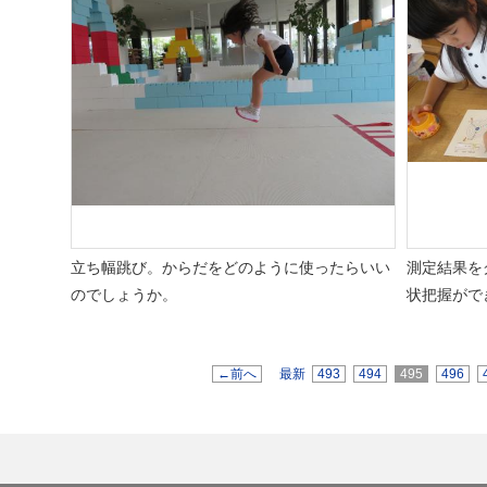
立ち幅跳び。からだをどのように使ったらいい
測定結果を
のでしょうか。
状把握がで
←前へ
最新
493
494
495
496